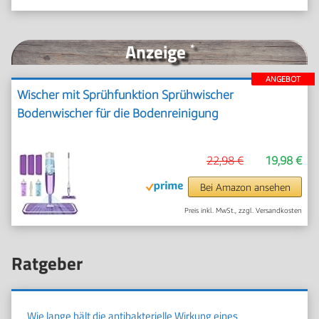
Anzeige
*
ANGEBOT
Wischer mit Sprühfunktion Sprühwischer
Bodenwischer für die Bodenreinigung
22,98 €
19,98 €
Bei Amazon ansehen
Preis inkl. MwSt., zzgl. Versandkosten
Ratgeber
Wie lange hält die antibakterielle Wirkung eines