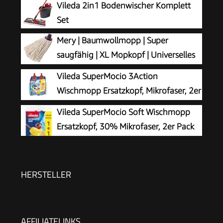
Vileda 2in1 Bodenwischer Komplett
Set
Mery | Baumwollmopp | Super
saugfähig | XL Mopkopf | Universelles
Gewinde | Robuster Wischmopp |
Vileda SuperMocio 3Action
Naturfarbe | 22 cm, Ekrü
Wischmopp Ersatzkopf, Mikrofaser, 2er
Pack
Vileda SuperMocio Soft Wischmopp
Ersatzkopf, 30% Mikrofaser, 2er Pack
HERSTELLER
AFFILIATELINKS