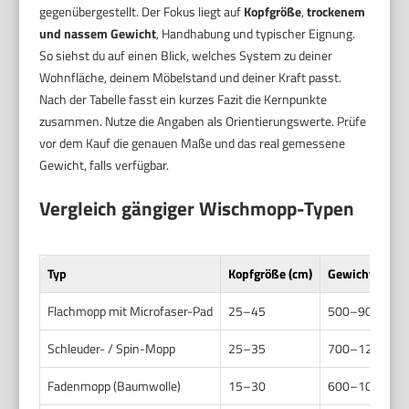
gegenübergestellt. Der Fokus liegt auf
Kopfgröße
,
trockenem
und nassem Gewicht
, Handhabung und typischer Eignung.
So siehst du auf einen Blick, welches System zu deiner
Wohnfläche, deinem Möbelstand und deiner Kraft passt.
Nach der Tabelle fasst ein kurzes Fazit die Kernpunkte
zusammen. Nutze die Angaben als Orientierungswerte. Prüfe
vor dem Kauf die genauen Maße und das real gemessene
Gewicht, falls verfügbar.
Vergleich gängiger Wischmopp-Typen
Typ
Kopfgröße (cm)
Gewicht trocke
Flachmopp mit Microfaser-Pad
25–45
500–900 / 8
Schleuder- / Spin-Mopp
25–35
700–1200 / 
Fadenmopp (Baumwolle)
15–30
600–1000 / 