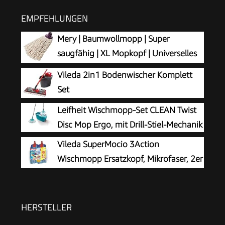
EMPFEHLUNGEN
Mery | Baumwollmopp | Super
saugfähig | XL Mopkopf | Universelles
Gewinde | Robuster Wischmopp |
Vileda 2in1 Bodenwischer Komplett
Naturfarbe | 22 cm, Ekrü
Set
Leifheit Wischmopp-Set CLEAN Twist
Disc Mop Ergo, mit Drill-Stiel-Mechanik
Vileda SuperMocio 3Action
Wischmopp Ersatzkopf, Mikrofaser, 2er
Pack
HERSTELLER