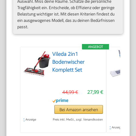
Auswahl. Miss deine Räume. Schätze die persönliche
Tragfähigkeit ein. Entscheide, ob Effizienz oder geringe
Belastung wichtiger ist. Mit diesen Kriterien findest du
ein ausgewogenes Modell, das zu deinen Bedürfnissen
passt.
ANGEBOT
Vileda 2in1
Bodenwischer
Komplett Set
44,99 €
27,99 €
Bei Amazon ansehen
*
Anzeige
Preis inkl. MwSt., zzgl. Versandkosten
*
Anzeige