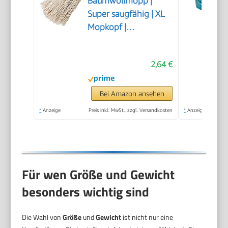
Baumwollmopp |
Super saugfähig | XL
Mopkopf |
Universelles Gewinde
| Robuster
2,64 €
Wischmopp |
Naturfarbe | 22 cm,
Ekrü
Bei Amazon ansehen
*
Anzeige
Preis inkl. MwSt., zzgl. Versandkosten
*
Anzeige
Für wen Größe und Gewicht
besonders wichtig sind
Die Wahl von
Größe
und
Gewicht
ist nicht nur eine