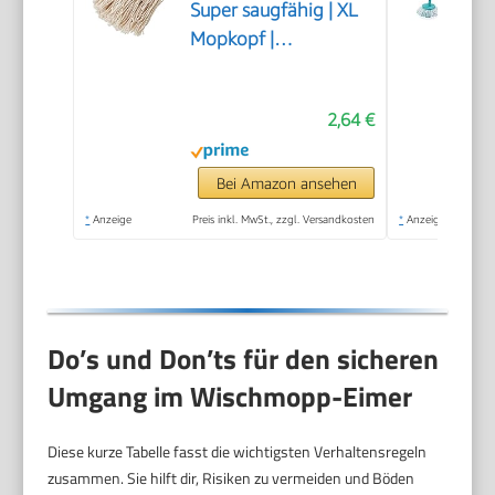
Super saugfähig | XL
Mopkopf |
Universelles Gewinde
| Robuster
2,64 €
Wischmopp |
Naturfarbe | 22 cm,
Ekrü
Bei Amazon ansehen
*
Anzeige
Preis inkl. MwSt., zzgl. Versandkosten
*
Anzeige
Do’s und Don’ts für den sicheren
Umgang im Wischmopp-Eimer
Diese kurze Tabelle fasst die wichtigsten Verhaltensregeln
zusammen. Sie hilft dir, Risiken zu vermeiden und Böden