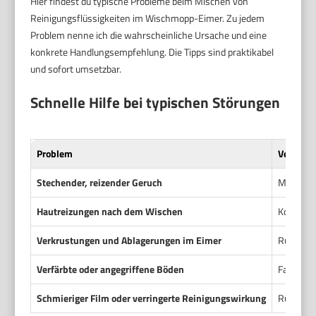
Hier findest du typische Probleme beim Mischen von
Reinigungsflüssigkeiten im Wischmopp-Eimer. Zu jedem
Problem nenne ich die wahrscheinliche Ursache und eine
konkrete Handlungsempfehlung. Die Tipps sind praktikabel
und sofort umsetzbar.
Schnelle Hilfe bei typischen Störungen
Problem
Vermute
Stechender, reizender Geruch
Mischung
Hautreizungen nach dem Wischen
Kontakt 
Verkrustungen und Ablagerungen im Eimer
Rückstän
Verfärbte oder angegriffene Böden
Falsche 
Schmieriger Film oder verringerte Reinigungswirkung
Rückstän