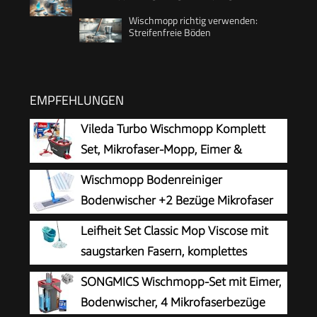
Wischmopp richtig verwenden:
Streifenfreie Böden
EMPFEHLUNGEN
Vileda Turbo Wischmopp Komplett
Set, Mikrofaser-Mopp, Eimer &
Teleskopstiel
Wischmopp Bodenreiniger
Bodenwischer +2 Bezüge Mikrofaser
Mopp + Teleskopstiel
Leifheit Set Classic Mop Viscose mit
saugstarken Fasern, komplettes
Wischset mit Wischmopp und Eimer, Wischer mit
SONGMICS Wischmopp-Set mit Eimer,
flexiblen Viskose-Mopkopf-Streifen
Bodenwischer, 4 Mikrofaserbezüge