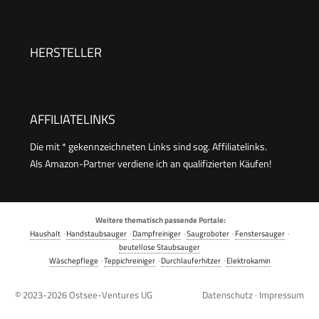
HERSTELLER
AFFILIATELINKS
Die mit * gekennzeichneten Links sind sog. Affiliatelinks.
Als Amazon-Partner verdiene ich an qualifizierten Käufen!
Weitere thematisch passende Portale:
Haushalt
·
Handstaubsauger
·
Dampfreiniger
·
Saugroboter
·
Fenstersauger
·
beutellose Staubsauger
Wäschepflege
·
Teppichreiniger
·
Durchlauferhitzer
·
Elektrokamin
© 2023-2026
Ostsee-Ventures UG
Datenschutz
·
Impressum