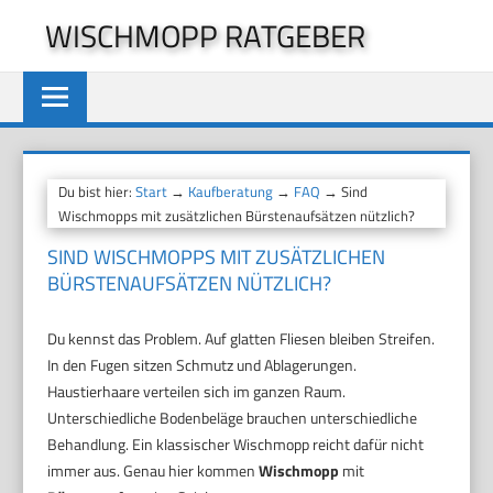
Zum
WISCHMOPP RATGEBER
Inhalt
springen
Du bist hier:
Start
→
Kaufberatung
→
FAQ
→ Sind
Wischmopps mit zusätzlichen Bürstenaufsätzen nützlich?
SIND WISCHMOPPS MIT ZUSÄTZLICHEN
BÜRSTENAUFSÄTZEN NÜTZLICH?
Du kennst das Problem. Auf glatten Fliesen bleiben Streifen.
In den Fugen sitzen Schmutz und Ablagerungen.
Haustierhaare verteilen sich im ganzen Raum.
Unterschiedliche Bodenbeläge brauchen unterschiedliche
Behandlung. Ein klassischer Wischmopp reicht dafür nicht
immer aus. Genau hier kommen
Wischmopp
mit