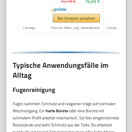
19,74 €
16,99 €
flexiblen Viskose-
Mopkopf-Streifen
Bei Amazon ansehen
*
Anzeige
Preis inkl. MwSt., zzgl. Versandkosten
*
Anzeige
Typische Anwendungsfälle im
Alltag
Fugenreinigung
Fugen sammeln Schmutz und reagieren träge auf normalen
Wischvorgang. Ein
harte Bürste
oder eine Bürste mit
schmalem Profil arbeitet mechanisch. Sie löst eingetrocknete
Rückstände und zieht Schmutz aus der Tiefe. Du arbeitest
punktuell und sparst Zeit gegenüber manueller Schrubberei