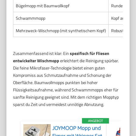
Bügelmopp mit Baumwollkopf
Runder Kopf 
Schwammmopp
Kopf aus ab
Mehrzweck-Wischmopp (mit synthetischem Kopf)
Robuster Kuns
Zusammenfassend ist klar: Ein
spezifisch für Fliesen
entwickelter Wischmopp
erleichtert die Reinigung spürbar.
Die feine Mikrofaser-Technologie bietet einen guten
Kompromiss aus Schmutzaufnahme und Schonung der
Oberfläche. Baumwollmopps punkten bei hoher
Flüssigkeitsaufnahme, während Schwammmopps eher für
sanfte Reinigung geeignet sind. Mit dem richtigen Mopptyp
sparst du Zeit und vermeidest unnötige Abnutzung.
ANGEBOT
JOYMOOP Mopp und