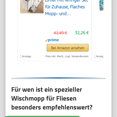
Eimer mit Wringer Set
für Zuhause, Flaches
Mopp- und
Eimersystem, Mopps
für Bodenreinigung
42,49 €
32,26 €
und Wandreiniger,
mit 3
wiederverwendbaren
Bei Amazon ansehen
Mikrofaser-Mopp-
*
Anzeige
Preis inkl. MwSt., zzgl. Versandkosten
*
Anzeige
Pads
Für wen ist ein spezieller
Wischmopp für Fliesen
besonders empfehlenswert?