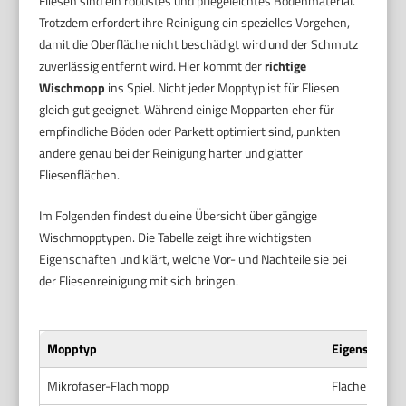
Fliesen sind ein robustes und pflegeleichtes Bodenmaterial.
Trotzdem erfordert ihre Reinigung ein spezielles Vorgehen,
damit die Oberfläche nicht beschädigt wird und der Schmutz
zuverlässig entfernt wird. Hier kommt der
richtige
Wischmopp
ins Spiel. Nicht jeder Mopptyp ist für Fliesen
gleich gut geeignet. Während einige Mopparten eher für
empfindliche Böden oder Parkett optimiert sind, punkten
andere genau bei der Reinigung harter und glatter
Fliesenflächen.
Im Folgenden findest du eine Übersicht über gängige
Wischmopptypen. Die Tabelle zeigt ihre wichtigsten
Eigenschaften und klärt, welche Vor- und Nachteile sie bei
der Fliesenreinigung mit sich bringen.
Mopptyp
Eigenschafte
Mikrofaser-Flachmopp
Flacher Kopf,