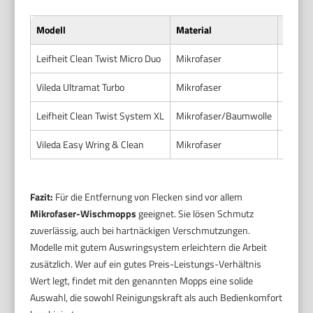
Modell
Material
Reinig
Leifheit Clean Twist Micro Duo
Mikrofaser
Sehr gu
Vileda Ultramat Turbo
Mikrofaser
Sehr gu
Leifheit Clean Twist System XL
Mikrofaser/Baumwolle
Gut bis
Vileda Easy Wring & Clean
Mikrofaser
Gut, en
Fazit:
Für die Entfernung von Flecken sind vor allem
Mikrofaser-Wischmopps
geeignet. Sie lösen Schmutz
zuverlässig, auch bei hartnäckigen Verschmutzungen.
Modelle mit gutem Auswringsystem erleichtern die Arbeit
zusätzlich. Wer auf ein gutes Preis-Leistungs-Verhältnis
Wert legt, findet mit den genannten Mopps eine solide
Auswahl, die sowohl Reinigungskraft als auch Bedienkomfort