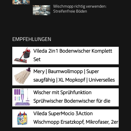
Wischmopp richtig verwenden:
Streifenfreie Böden
EMPFEHLUNGEN
Vileda 2in1 Bodenwischer Komplett
Set
Mery | Baumwollmopp | Super
saugfähig | XL Mopkopf | Universelles
Gewinde | Robuster Wischmopp |
Wischer mit Sprühfunktion
Naturfarbe | 22 cm, Ekrü
Sprühwischer Bodenwischer für die
Bodenreinigung
Vileda SuperMocio 3Action
Wischmopp Ersatzkopf, Mikrofaser, 2er
Pack