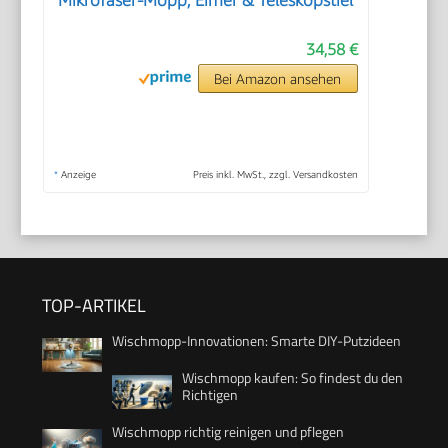
Mikrofaser-Mopp, Eimer & Teleskopstiel
34,58 €
Bei Amazon ansehen
*
Anzeige
Preis inkl. MwSt., zzgl. Versandkosten
TOP-ARTIKEL
Wischmopp-Innovationen: Smarte DIY-Putzideen
Wischmopp kaufen: So findest du den
Richtigen
Wischmopp richtig reinigen und pflegen