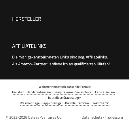
HERSTELLER
AFFILIATELINKS
Die mit * gekennzeichneten Links sind sog. Affiliatelinks.
Als Amazon-Partner verdiene ich an qualifizierten Käufen!
Weitere thematisch passende Portale:
Haushalt
·
Handstaubsauger
·
Dampfreiniger
·
Saugroboter
·
Fenstersauger
·
beutellose Staubsauger
Wäschepflege
·
Teppichreiniger
·
Durchlauferhitzer
·
Elektrokamin
© 2023-2026
Ostsee-Ventures UG
Datenschutz
·
Impressum