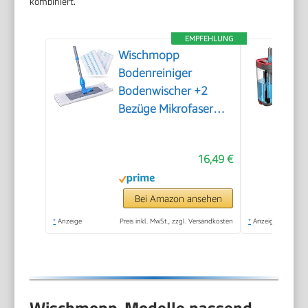
kombiniert.
EMPFEHLUNG
Wischmopp
Bodenreiniger
Bodenwischer +2
Bezüge Mikrofaser
Mopp + Teleskopstiel
16,49 €
Bei Amazon ansehen
*
Anzeige
Preis inkl. MwSt., zzgl. Versandkosten
*
Anzeige
Wischmopp-Modelle passend