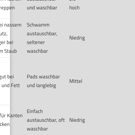
reppen
und waschbar
hoch
ei nassem
Schwamm
tz,
austauschbar,
Niedrig
er bei
seltener
m Staub
waschbar
gut bei
Pads waschbar
Mittel
 und Fett
und langlebig
Einfach
 für Kanten
austauschbar, oft
Niedrig
cken
waschbar