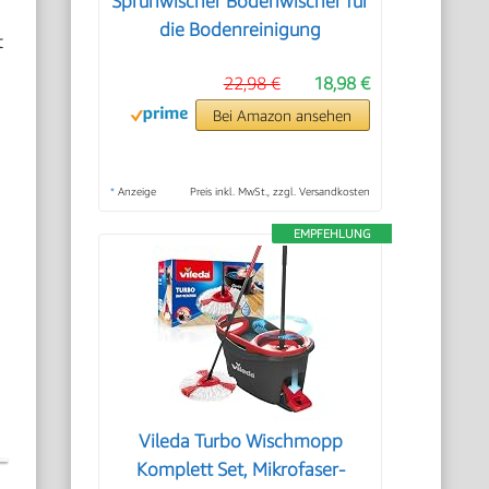
Sprühwischer Bodenwischer für
die Bodenreinigung
t
22,98 €
18,98 €
Bei Amazon ansehen
*
Anzeige
Preis inkl. MwSt., zzgl. Versandkosten
EMPFEHLUNG
Vileda Turbo Wischmopp
Komplett Set, Mikrofaser-