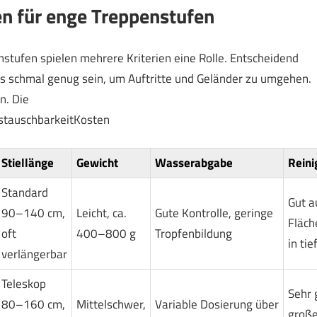
n für enge Treppenstufen
tufen spielen mehrere Kriterien eine Rolle. Entscheidend
s schmal genug sein, um Auftritte und Geländer zu umgehen.
n. Die
tauschbarkeitKosten
Stiellänge
Gewicht
Wasserabgabe
Reini
Standard
Gut a
90–140 cm,
Leicht, ca.
Gute Kontrolle, geringe
Fläch
oft
400–800 g
Tropfenbildung
in ti
verlängerbar
Teleskop
Sehr 
80–160 cm,
Mittelschwer,
Variable Dosierung über
große