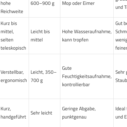
hohe
600–900 g
Mop oder Eimer
und T
Reichweite
Kurz bis
Gut b
mittel,
Leicht bis
Hohe Wasseraufnahme,
Schmu
selten
mittel
kann tropfen
wenig
teleskopisch
feine
Gute
Verstellbar,
Leicht, 350–
Sehr 
Feuchtigkeitsaufnahme,
ergonomisch
700 g
Staub
kontrollierbar
Kurz,
Geringe Abgabe,
Ideal
Sehr leicht
handgeführt
punktgenau
und E