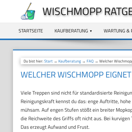
Zum
WISCHMOPP RATG
Inhalt
springen
STARTSEITE
KAUFBERATUNG
WARTUNG & 
Du bist hier:
Start
→
Kaufberatung
→
FAQ
→ Welcher Wischmopp e
WELCHER WISCHMOPP EIGNET 
Viele Treppen sind nicht für standardisierte Reini
Reinigungskraft kennst du das: enge Auftritte, ho
mühsam. Auf engen Stufen stößt ein breiter Mopkopf
die Reichweite des Griffs oft nicht aus. Bei kurvi
Das erzeugt Aufwand und Frust.