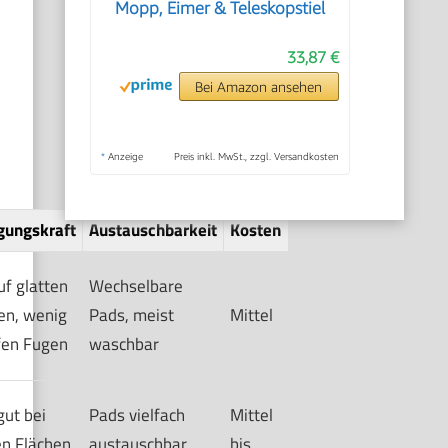
Mopp, Eimer & Teleskopstiel
33,87 €
Bei Amazon ansehen
*
Anzeige
Preis inkl. MwSt., zzgl. Versandkosten
gungskraft
Austauschbarkeit
Kosten
uf glatten
Wechselbare
en, wenig
Pads, meist
Mittel
efen Fugen
waschbar
gut bei
Pads vielfach
Mittel
n Flächen
austauschbar
bis