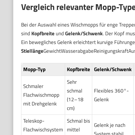
Vergleich relevanter Mopp-Type
Bei der Auswahl eines Wischmopps für enge Treppens
sind
Kopfbreite
und
Gelenk/Schwenk
. Der Kopf mus
Ein bewegliches Gelenk erleichtert kurvige Führunge
Stiellänge
GewichtWasserabgabeReinigungskraftAus
Mopp-Typ
Kopfbreite
Gelenk/Schwenk
Sehr
Schmaler
schmal
Flexibles 360°-
Flachwischmopp
(12–18
Gelenk
mit Drehgelenk
cm)
Teleskop-
Schmal bis
Gelenk je nach
Flachwischsystem
mittel
System stabil