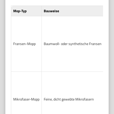
Mop-Typ
Bauweise
Effe
Flie
Park
Fransen-Mopp
Baumwoll- oder synthetische Fransen
Lami
Viny
Flie
Park
Mikrofaser-Mopp
Feine, dicht gewebte Mikrofasern
Lami