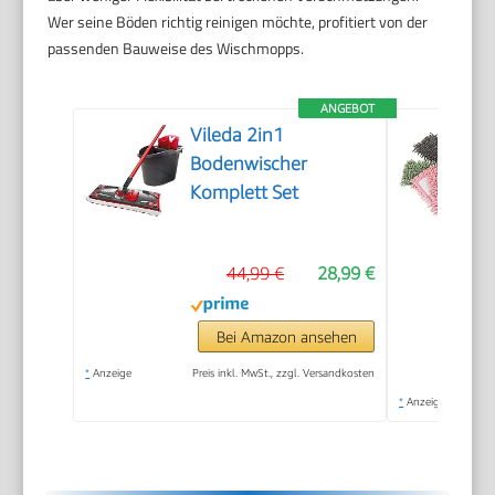
Wer seine Böden richtig reinigen möchte, profitiert von der
passenden Bauweise des Wischmopps.
ANGEBOT
Vileda 2in1
Bodenwischer
Komplett Set
44,99 €
28,99 €
Bei Amazon ansehen
*
Anzeige
Preis inkl. MwSt., zzgl. Versandkosten
*
Anzeige