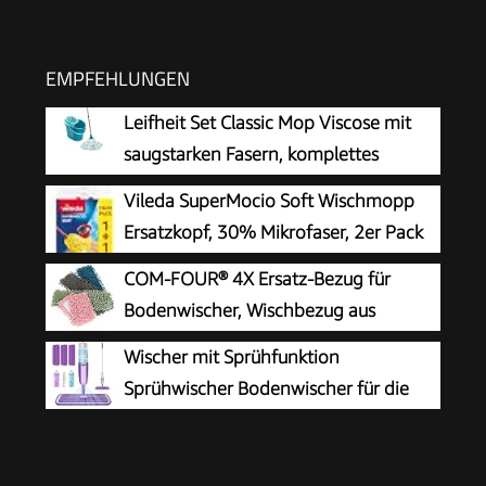
EMPFEHLUNGEN
Leifheit Set Classic Mop Viscose mit
saugstarken Fasern, komplettes
Wischset mit Wischmopp und Eimer, Wischer mit
Vileda SuperMocio Soft Wischmopp
flexiblen Viskose-Mopkopf-Streifen
Ersatzkopf, 30% Mikrofaser, 2er Pack
COM-FOUR® 4X Ersatz-Bezug für
Bodenwischer, Wischbezug aus
Microfaser
Wischer mit Sprühfunktion
Sprühwischer Bodenwischer für die
Bodenreinigung