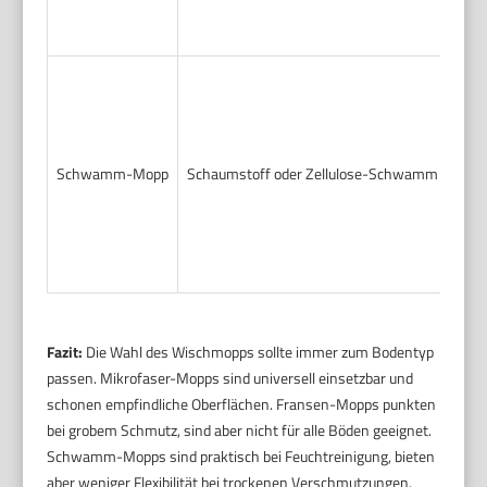
Viny
Flie
Park
Schwamm-Mopp
Schaumstoff oder Zellulose-Schwamm
Lami
Viny
Fazit:
Die Wahl des Wischmopps sollte immer zum Bodentyp
passen. Mikrofaser-Mopps sind universell einsetzbar und
schonen empfindliche Oberflächen. Fransen-Mopps punkten
bei grobem Schmutz, sind aber nicht für alle Böden geeignet.
Schwamm-Mopps sind praktisch bei Feuchtreinigung, bieten
aber weniger Flexibilität bei trockenen Verschmutzungen.