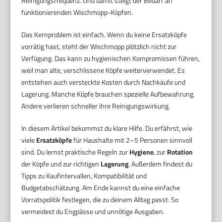
Reinigungsfrequenz. Und damit steigt der Bedarf an
funktionierenden Wischmopp-Köpfen.
Das Kernproblem ist einfach. Wenn du keine Ersatzköpfe
vorrätig hast, steht der Wischmopp plötzlich nicht zur
Verfügung. Das kann zu hygienischen Kompromissen führen,
weil man alte, verschlissene Köpfe weiterverwendet. Es
entstehen auch versteckte Kosten durch Nachkäufe und
Lagerung. Manche Köpfe brauchen spezielle Aufbewahrung.
Andere verlieren schneller ihre Reinigungswirkung.
In diesem Artikel bekommst du klare Hilfe. Du erfährst, wie
viele
Ersatzköpfe
für Haushalte mit 2–5 Personen sinnvoll
sind. Du lernst praktische Regeln zur
Hygiene
, zur
Rotation
der Köpfe und zur richtigen
Lagerung
. Außerdem findest du
Tipps zu Kaufintervallen, Kompatibilität und
Budgetabschätzung. Am Ende kannst du eine einfache
Vorratspolitik festlegen, die zu deinem Alltag passt. So
vermeidest du Engpässe und unnötige Ausgaben.