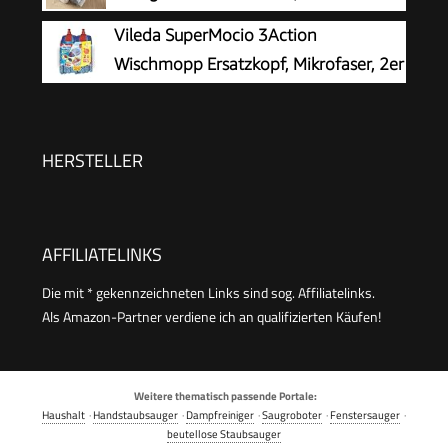
Mopp- und Eimersystem, Mopps für
Vileda SuperMocio 3Action
Bodenreinigung und Wandreiniger, mit 3
Wischmopp Ersatzkopf, Mikrofaser, 2er
wiederverwendbaren Mikrofaser-Mopp-Pads
Pack
HERSTELLER
AFFILIATELINKS
Die mit * gekennzeichneten Links sind sog. Affiliatelinks.
Als Amazon-Partner verdiene ich an qualifizierten Käufen!
Weitere thematisch passende Portale:
Haushalt
·
Handstaubsauger
·
Dampfreiniger
·
Saugroboter
·
Fenstersauger
·
beutellose Staubsauger