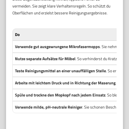
vermeiden. Sie zeigt klare Verhaltensregeln. So schützt du
Oberflächen und erzielst bessere Reinigungsergebnisse.
Do
Verwende gut ausgewrungene Mikrofasermopps
. Sie nehmen Sch
Nutze separate Aufsätze für Möbel
. So verhinderst du Kratzer du
Teste Reinigungsmittel an einer unauffälligen Stelle
. So erkennst
Arbeite mit leichtem Druck und in Richtung der Maserung
. Das sc
Spüle und trockne den Mopkopf nach jedem Einsatz
. So bleiben 
Verwende milde, pH-neutrale Reiniger
. Sie schonen Beschichtung