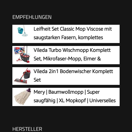
EMPFEHLUNGEN
Leifheit Set Classic Mop Viscose mit
saugstarken Fasern, komplettes
Wischset mit Wischmopp und Eimer, Wischer mit
Vileda Turbo Wischmopp Komplett
flexiblen Viskose-Mopkopf-Streifen
Set, Mikrofaser-Mopp, Eimer &
Teleskopstiel
Vileda 2in1 Bodenwischer Komplett
Set
Mery | Baumwollmopp | Super
saugfähig | XL Mopkopf | Universelles
Gewinde | Robuster Wischmopp |
Naturfarbe | 22 cm, Ekrü
HERSTELLER