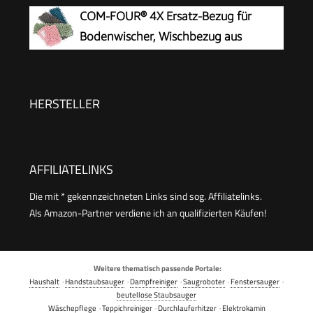
Mopp + Teleskopstiel
COM-FOUR® 4X Ersatz-Bezug für
Bodenwischer, Wischbezug aus
Microfaser
HERSTELLER
AFFILIATELINKS
Die mit * gekennzeichneten Links sind sog. Affiliatelinks.
Als Amazon-Partner verdiene ich an qualifizierten Käufen!
Weitere thematisch passende Portale:
Haushalt
·
Handstaubsauger
·
Dampfreiniger
·
Saugroboter
·
Fenstersauger
·
beutellose Staubsauger
Wäschepflege
·
Teppichreiniger
·
Durchlauferhitzer
·
Elektrokamin