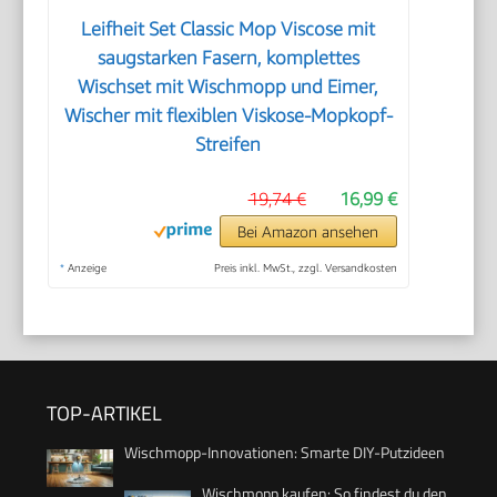
Leifheit Set Classic Mop Viscose mit
saugstarken Fasern, komplettes
Wischset mit Wischmopp und Eimer,
Wischer mit flexiblen Viskose-Mopkopf-
Streifen
19,74 €
16,99 €
Bei Amazon ansehen
*
Anzeige
Preis inkl. MwSt., zzgl. Versandkosten
TOP-ARTIKEL
Wischmopp-Innovationen: Smarte DIY-Putzideen
Wischmopp kaufen: So findest du den