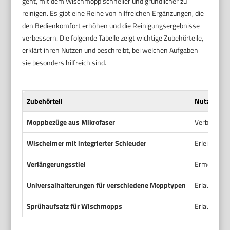
geht, mit dem Wischmopp schneller und gründlicher zu
reinigen. Es gibt eine Reihe von hilfreichen Ergänzungen, die
den Bedienkomfort erhöhen und die Reinigungsergebnisse
verbessern. Die folgende Tabelle zeigt wichtige Zubehörteile,
erklärt ihren Nutzen und beschreibt, bei welchen Aufgaben
sie besonders hilfreich sind.
Zubehörteil
Nutzen
Moppbezüge aus Mikrofaser
Verbessern
Wischeimer mit integrierter Schleuder
Erleichter
Verlängerungsstiel
Ermöglicht 
Universalhalterungen für verschiedene Mopptypen
Erlauben d
Sprühaufsatz für Wischmopps
Erlaubt pun