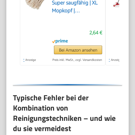
Super saugfähig | XL
Mopkopf |
Universelles Gewinde
| Robuster
2,64 €
Wischmopp |
Naturfarbe | 22 cm,
Ekrü
Bei Amazon ansehen
*
Anzeige
Preis inkl. MwSt., zzgl. Versandkosten
*
Anzeige
Typische Fehler bei der
Kombination von
Reinigungstechniken – und wie
du sie vermeidest