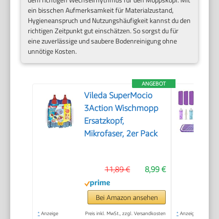
ein bisschen Aufmerksamkeit für Materialzustand,
Hygieneanspruch und Nutzungshäufigkeit kannst du den
richtigen Zeitpunkt gut einschätzen. So sorgst du für
eine zuverlässige und saubere Bodenreinigung ohne
unnötige Kosten.
ANGEBOT
Vileda SuperMocio
3Action Wischmopp
Ersatzkopf,
Mikrofaser, 2er Pack
11,89 €
8,99 €
Bei Amazon ansehen
*
Anzeige
Preis inkl. MwSt., zzgl. Versandkosten
*
Anzeige