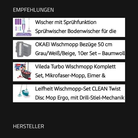
EMPFEHLUNGEN
Wischer mit Sprühfunktion
Sprühwischer Bodenwischer für die
Bodenreinigung
OKAEI Wischmopp Bezüge 50 cm
Grau/Weiß/Beige, 10er Set – Baumwoll
Wischbezug mit Mikrofaser-Streifen –
Vileda Turbo Wischmopp Komplett
Profi-Vorrat für Bodenwischer mit Klapphalter
Set, Mikrofaser-Mopp, Eimer &
Teleskopstiel
Leifheit Wischmopp-Set CLEAN Twist
Disc Mop Ergo, mit Drill-Stiel-Mechanik
HERSTELLER