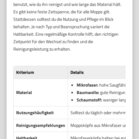
benutzt, wie du ihn reinigst und wie lange das Material hält.
Es gibt keine feste Zeitspanne, die für alle Mopps gilt.
Stattdessen solltest du die Nutzung und Pflege im Blick
behalten. Je nach Typ und Beanspruchung variiert die
Haltbarkeit. Eine regelmäßige Kontrolle hilft, den richtigen
Zeitpunkt für den Wechsel zu finden und die
Reinigungsleistung zu erhalten.
Kriterium
Details
Mikrofaser:
hohe Saugfähigkeit un
Material
Baumwolle:
gute Reinigungswirku
Schaumstoff:
weniger langlebig, 
Nutzungshäufigkeit
Solltest du täglich oder mehrmals pr
Reinigungsempfehlungen
Moppsköpfe aus Mikrofaser und Baumw
Haltbarkeit
Mikrofaserköpfe halten bei guter Pf