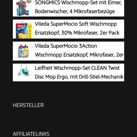
SONGMICS Wischmopp-Set mit Eimer,
Bodenwischer, 4 Mikrofaserbezüge
Vileda SuperMocio Soft Wischmopp
Ersatzkopf, 30% Mikrofaser, 2er Pack
Vileda SuperMocio 3Action
Wischmopp Ersatzkopf, Mikrofaser, 2er
Pack
Leifheit Wischmopp-Set CLEAN Twist
Disc Mop Ergo, mit Drill-Stiel-Mechanik
HERSTELLER
AFFILIATELINKS